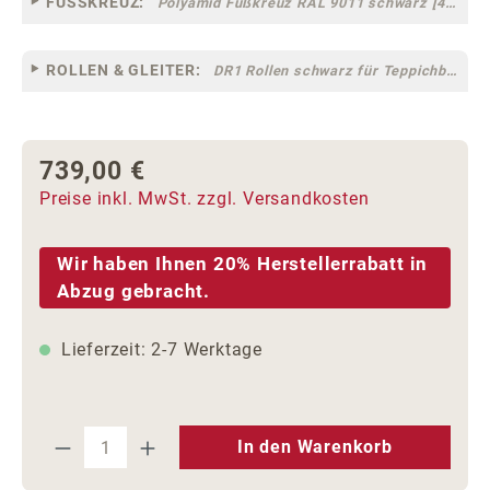
FUSSKREUZ:
Polyamid Fußkreuz RAL 9011 schwarz [44]
ROLLEN & GLEITER:
DR1 Rollen schwarz für Teppichböden [10]
739,00 €
Regulärer Preis:
Preise inkl. MwSt. zzgl. Versandkosten
Wir haben Ihnen 20% Herstellerrabatt in
Abzug gebracht.
Lieferzeit: 2-7 Werktage
Produkt Anzahl: Gib den gewünschten We
In den Warenkorb