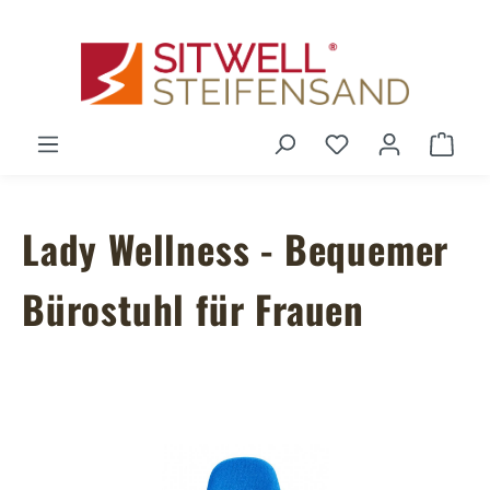
Zum Hauptinhalt springen
Du hast 0 Produ
Ware
Lady Wellness - Bequemer
Bürostuhl für Frauen
Bildergalerie überspringen