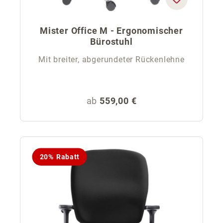
Mister Office M - Ergonomischer
Bürostuhl
Mit breiter, abgerundeter Rückenlehne
Regulärer Preis:
ab
559,00 €
20% Rabatt