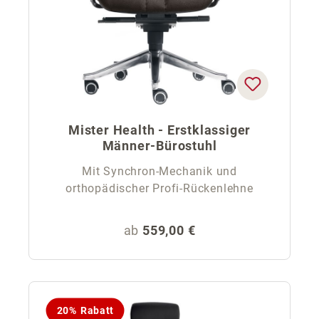
Mister Health - Erstklassiger
Männer-Bürostuhl
Mit Synchron-Mechanik und
orthopädischer Profi-Rückenlehne
Regulärer Preis:
ab
559,00 €
20% Rabatt