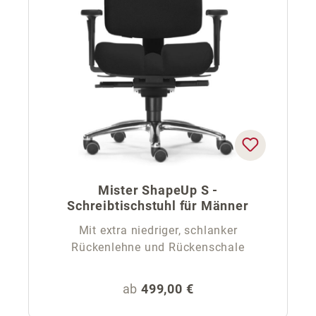
Mister ShapeUp S -
Schreibtischstuhl für Männer
Mit extra niedriger, schlanker
Rückenlehne und Rückenschale
Regulärer Preis:
ab
499,00 €