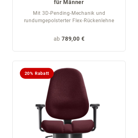
für Männer
Mit 3D-Pending-Mechanik und
rundumgepolsterter Flex-Rückenlehne
Regulärer Preis:
ab
789,00 €
20% Rabatt