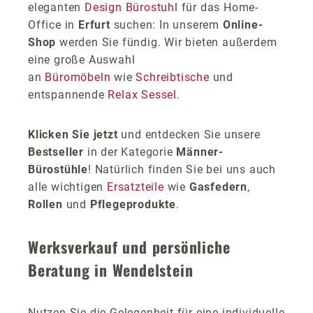
eleganten
Design Bürostuhl
für das Home-
Office in
Erfurt
suchen: In unserem
Online-
Shop
werden Sie fündig. Wir bieten außerdem
eine große Auswahl
an
Büromöbeln
wie
Schreibtische
und
entspannende
Relax Sessel
.
Klicken Sie jetzt
und entdecken Sie unsere
Bestseller
in der Kategorie
Männer-
Bürostühle
! Natürlich finden Sie bei uns auch
alle wichtigen
Ersatzteile
wie
Gasfedern
,
Rollen
und
Pflegeprodukte
.
Werksverkauf und persönliche
Beratung in Wendelstein
Nutzen Sie die Gelegenheit für eine individuelle