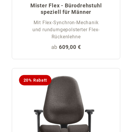
Mister Flex - Bürodrehstuhl
speziell für Männer
Mit Flex-Synchron-Mechanik
und rundumgepolsterter Flex-
Rückenlehne
Regulärer Preis:
ab
609,00 €
20% Rabatt