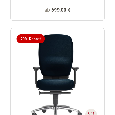
Regulärer Preis:
ab
699,00 €
20% Rabatt