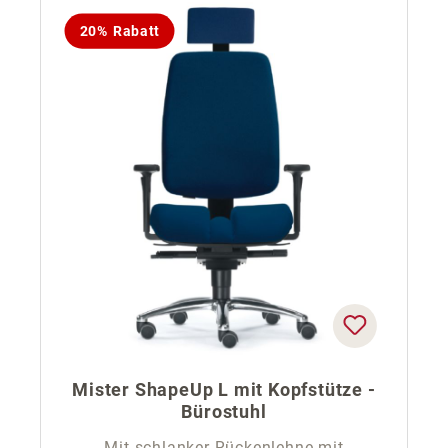
20% Rabatt
Mister ShapeUp L mit Kopfstütze -
Bürostuhl
Mit schlanker Rückenlehne mit