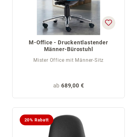
M-Office - Druckentlastender
Männer-Bürostuhl
Mister Office mit Männer-Sitz
Regulärer Preis:
ab
689,00 €
20% Rabatt