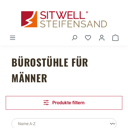
Zum Hauptinhalt springen
Du hast 0 Produ
Ware
BÜROSTÜHLE FÜR
MÄNNER
Produkte filtern