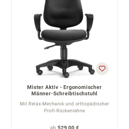
Mister Aktiv - Ergonomischer
Männer-Schreibtischstuhl
Mit Relax-Mechanik und orthopädischer
Profi-Rückenlehne
Regulärer Preis:
ab
529,00 €