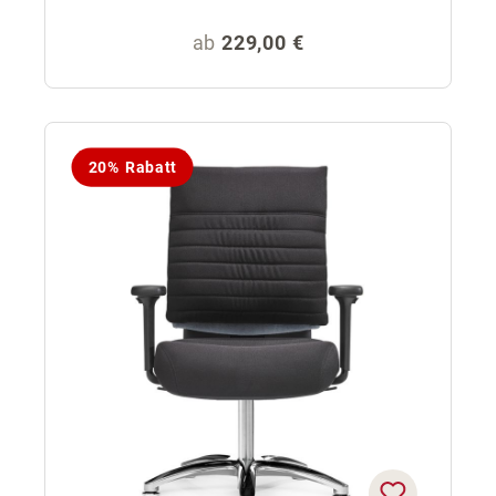
Regulärer Preis:
ab
229,00 €
20% Rabatt