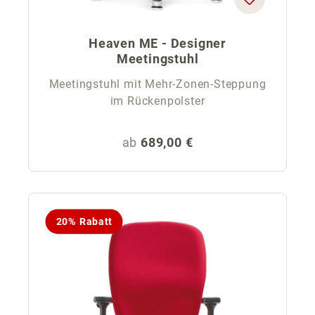
Heaven ME - Designer
Meetingstuhl
Meetingstuhl mit Mehr-Zonen-Steppung
im Rückenpolster
Regulärer Preis:
ab
689,00 €
20% Rabatt