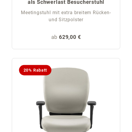
als Schwerlast Besucherstuhl
Meetingstuhl mit extra breitem Rücken-
und Sitzpolster
Regulärer Preis:
ab
629,00 €
20% Rabatt