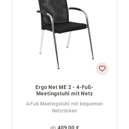
Ergo Net ME 2 - 4-Fuß-
Meetingstuhl mit Netz
4-Fuß-Meetingstuhl mit bequemen
Netzrücken
Regulärer Preis:
ab
409,00 €