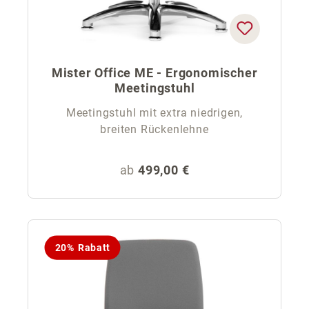
Mister Office ME - Ergonomischer
Meetingstuhl
Meetingstuhl mit extra niedrigen,
breiten Rückenlehne
Regulärer Preis:
ab
499,00 €
20% Rabatt