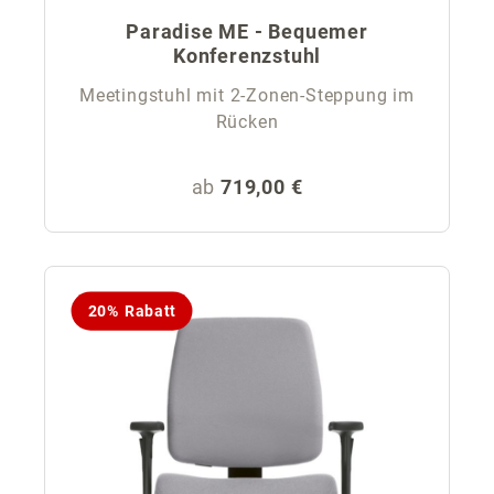
Paradise ME - Bequemer
Konferenzstuhl
Meetingstuhl mit 2-Zonen-Steppung im
Rücken
Regulärer Preis:
ab
719,00 €
20% Rabatt