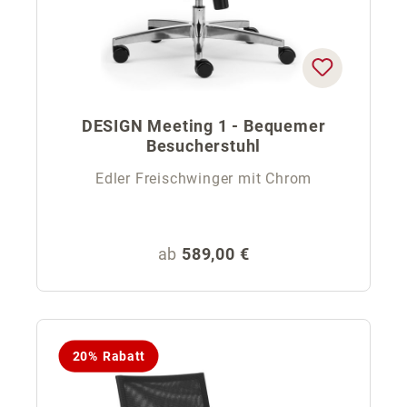
DESIGN Meeting 1 - Bequemer
Besucherstuhl
Edler Freischwinger mit Chrom
Regulärer Preis:
ab
589,00 €
20% Rabatt