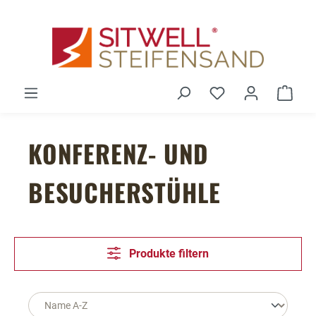
Zum Hauptinhalt springen
Du hast 0 Produ
Ware
KONFERENZ- UND
BESUCHERSTÜHLE
Produkte filtern