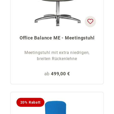
Office Balance ME - Meetingstuhl
Meetingstuhl mit extra niedrigen,
breiten Rückenlehne
Regulärer Preis:
ab
499,00 €
20% Rabatt