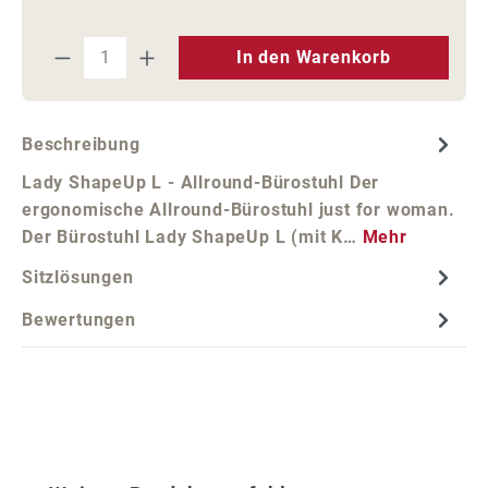
Produkt Anzahl: Gib den gewünschten We
In den Warenkorb
Beschreibung
Lady ShapeUp L - Allround-Bürostuhl Der
ergonomische Allround-Bürostuhl just for woman.
Der Bürostuhl Lady ShapeUp L (mit K…
Mehr
Sitzlösungen
Bewertungen