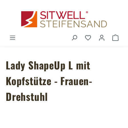
Zum Hauptinhalt springen
Du hast 0 Produ
Ware
Lady ShapeUp L mit
Kopfstütze - Frauen-
Drehstuhl