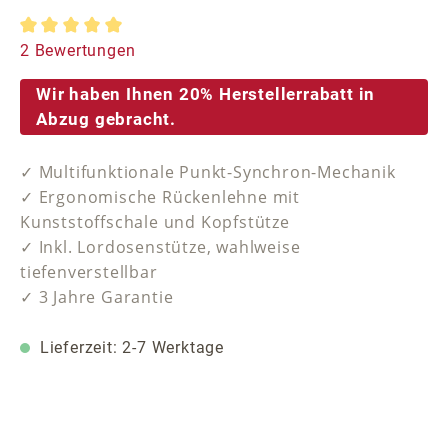
Durchschnittliche Bewertung von 5 von 5 Sternen
2 Bewertungen
Wir haben Ihnen 20% Herstellerrabatt in
Abzug gebracht.
✓ Multifunktionale Punkt-Synchron-Mechanik
✓ Ergonomische Rückenlehne mit
Kunststoffschale und Kopfstütze
✓ Inkl. Lordosenstütze, wahlweise
tiefenverstellbar
✓ 3 Jahre Garantie
Lieferzeit: 2-7 Werktage