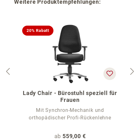
Produktgalerie überspringen
Weitere Produktempfehlungen:
20% Rabatt
Lady Chair - Bürostuhl speziell für
Frauen
Mit Synchron-Mechanik und
orthopädischer Profi-Rückenlehne
Regulärer Preis:
ab
559,00 €