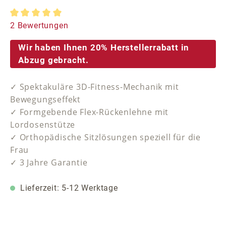
Durchschnittliche Bewertung von 5 von 5 Sternen
2 Bewertungen
Wir haben Ihnen 20% Herstellerrabatt in
Abzug gebracht.
✓ Spektakuläre 3D-Fitness-Mechanik mit
Bewegungseffekt
✓ Formgebende Flex-Rückenlehne mit
Lordosenstütze
✓ Orthopädische Sitzlösungen speziell für die
Frau
✓ 3 Jahre Garantie
Lieferzeit: 5-12 Werktage