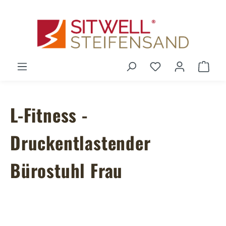
Zum Hauptinhalt springen
Du hast 0 Produ
Ware
L-Fitness -
Druckentlastender
Bürostuhl Frau