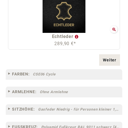
Echtleder
289,90 €*
Weiter
FARBEN:
CSE06 Cycle
ARMLEHNE:
Ohne Armlehne
SITZHÖHE:
Gasfeder Niedrig - für Personen kleiner 1,60 m
FUSSKREUZ:
Polyamid Fußkreuz RAL 9011 schwarz [44]