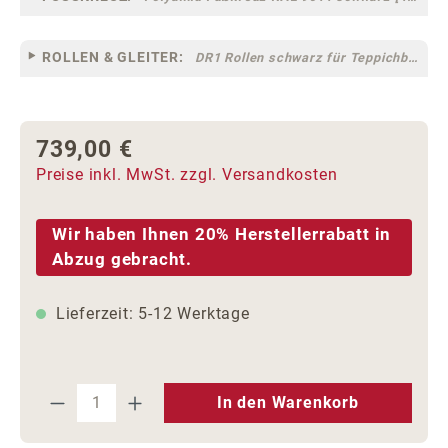
ROLLEN & GLEITER:
DR1 Rollen schwarz für Teppichböden [10]
739,00 €
Regulärer Preis:
Preise inkl. MwSt. zzgl. Versandkosten
Wir haben Ihnen 20% Herstellerrabatt in
Abzug gebracht.
Lieferzeit: 5-12 Werktage
Produkt Anzahl: Gib den gewünschten We
In den Warenkorb