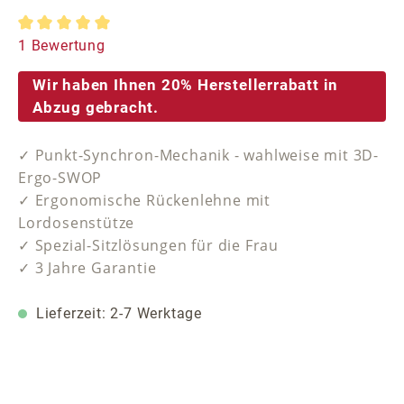
Durchschnittliche Bewertung von 5 von 5 Sternen
1 Bewertung
Wir haben Ihnen 20% Herstellerrabatt in
Abzug gebracht.
✓ Punkt-Synchron-Mechanik - wahlweise mit 3D-
Ergo-SWOP
✓ Ergonomische Rückenlehne mit
Lordosenstütze
✓ Spezial-Sitzlösungen für die Frau
✓ 3 Jahre Garantie
Lieferzeit: 2-7 Werktage