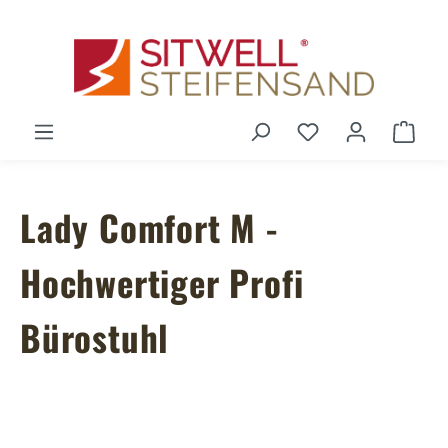
Zum Hauptinhalt springen
Du hast 0 Produ
Ware
Lady Comfort M -
Hochwertiger Profi
Bürostuhl