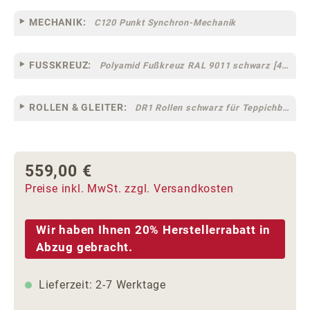
MECHANIK:
C120 Punkt Synchron-Mechanik
FUSSKREUZ:
Polyamid Fußkreuz RAL 9011 schwarz [44]
ROLLEN & GLEITER:
DR1 Rollen schwarz für Teppichböden [10]
559,00 €
Regulärer Preis:
Preise inkl. MwSt. zzgl. Versandkosten
Wir haben Ihnen 20% Herstellerrabatt in
Abzug gebracht.
Lieferzeit: 2-7 Werktage