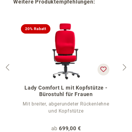
Produktgalerie überspringen
Weitere Produktempfehlungen:
20% Rabatt
Lady Comfort L mit Kopfstütze -
Bürostuhl für Frauen
Mit breiter, abgerundeter Rückenlehne
und Kopfstütze
Regulärer Preis:
ab
699,00 €