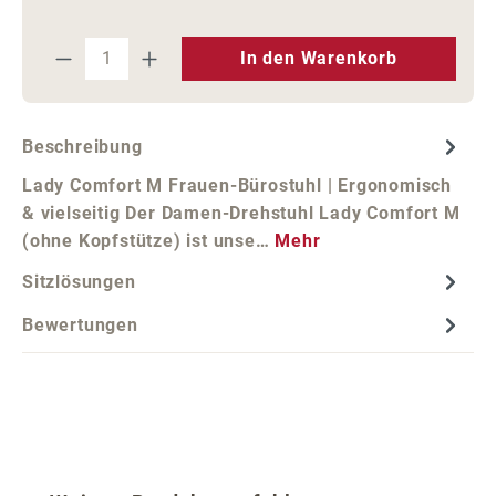
Produkt Anzahl: Gib den gewünschten We
In den Warenkorb
Beschreibung
Lady Comfort M Frauen-Bürostuhl | Ergonomisch
& vielseitig Der Damen-Drehstuhl Lady Comfort M
(ohne Kopfstütze) ist unse…
Mehr
Sitzlösungen
Bewertungen