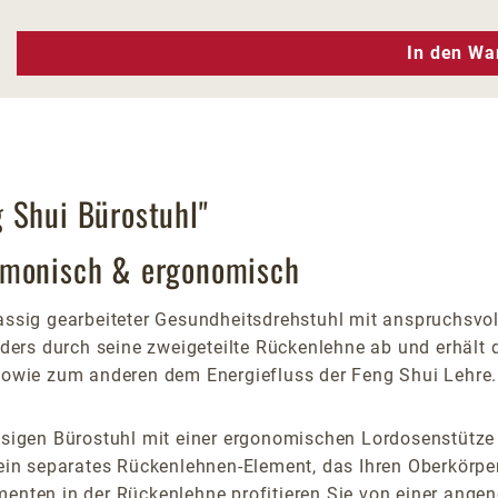
n Wert ein oder benutze die Schaltfläc
In den Wa
 Shui Bürostuhl"
armonisch & ergonomisch
klassig gearbeiteter Gesundheitsdrehstuhl mit anspruchs
nders durch seine zweigeteilte Rückenlehne ab und erhält d
owie zum anderen dem Energiefluss der Feng Shui Lehre.
ssigen Bürostuhl mit einer ergonomischen Lordosenstütze 
h ein separates Rückenlehnen-Element, das Ihren Oberkörp
menten in der Rückenlehne profitieren Sie von einer ang