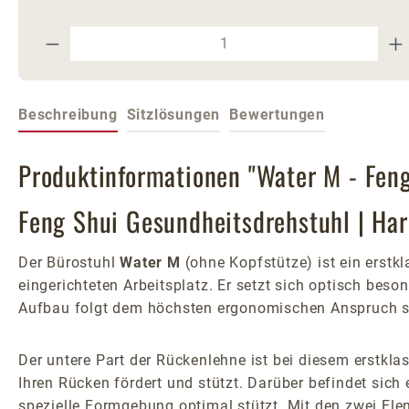
Produkt Anzahl: Gib den gewünschte
Beschreibung
Sitzlösungen
Bewertungen
Produktinformationen "Water M - Feng
Feng Shui Gesundheitsdrehstuhl | H
Der Bürostuhl
Water M
(ohne Kopfstütze) ist ein erst
eingerichteten Arbeitsplatz. Er setzt sich optisch beso
Aufbau folgt dem höchsten ergonomischen Anspruch s
Der untere Part der Rückenlehne ist bei diesem erstkla
Ihren Rücken fördert und stützt. Darüber befindet sic
spezielle Formgebung optimal stützt. Mit den zwei Ele