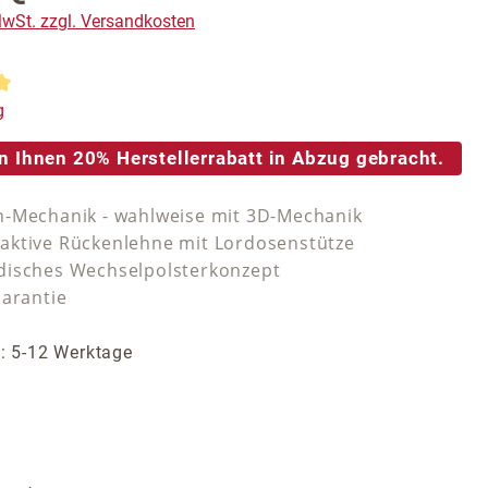
 MwSt. zzgl. Versandkosten
tliche Bewertung von 5 von 5 Sternen
g
n Ihnen 20% Herstellerrabatt in Abzug gebracht.
-Mechanik - wahlweise mit 3D-Mechanik
ktive Rückenlehne mit Lordosenstütze
isches Wechselpolsterkonzept
Garantie
t: 5-12 Werktage