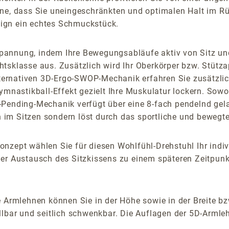
ne, dass Sie uneingeschränkten und optimalen Halt im Rüc
ign ein echtes Schmuckstück.
pannung, indem Ihre Bewegungsabläufe aktiv von Sitz un
htsklasse aus. Zusätzlich wird Ihr Oberkörper bzw. Stüt
 alternativen 3D-Ergo-SWOP-Mechanik erfahren Sie zusätzl
Gymnastikball-Effekt gezielt Ihre Muskulatur lockern. So
 3D-Pending-Mechanik verfügt über eine 8-fach pendelnd ge
im Sitzen sondern löst durch das sportliche und bewegte
onzept wählen Sie für diesen Wohlfühl-Drehstuhl Ihr ind
er Austausch des Sitzkissens zu einem späteren Zeitpunk
 Armlehnen können Sie in der Höhe sowie in der Breite bz
lbar und seitlich schwenkbar. Die Auflagen der 5D-Armlehn