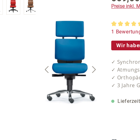
Preise inkl.
Durchschnit
1 Bewertun
Wir habe
✓ Synchron
✓ Atmungsa
✓ Orthopäd
✓ 3 Jahre 
Lieferzei