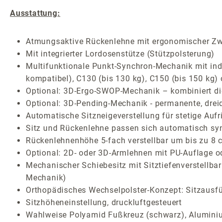
Ausstattung:
Atmungsaktive Rückenlehne mit ergonomischer Zw
Mit integrierter Lordosenstütze (Stützpolsterung)
Multifunktionale Punkt-Synchron-Mechanik mit indiv
kompatibel), C130 (bis 130 kg), C150 (bis 150 kg)
Optional: 3D-Ergo-SWOP-Mechanik – kombiniert die 
Optional: 3D-Pending-Mechanik - permanente, drei
Automatische Sitzneigeverstellung für stetige Auf
Sitz und Rückenlehne passen sich automatisch sy
Rückenlehnenhöhe 5-fach verstellbar um bis zu 8 
Optional: 2D- oder 3D-Armlehnen mit PU-Auflage o
Mechanischer Schiebesitz mit Sitztiefenverstellba
Mechanik)
Orthopädisches Wechselpolster-Konzept: Sitzausf
Sitzhöheneinstellung, druckluftgesteuert
Wahlweise Polyamid Fußkreuz (schwarz), Aluminium