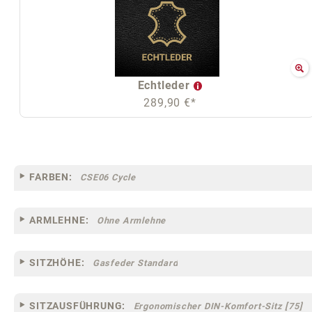
Echtleder
289,90 €*
FARBEN:
CSE06 Cycle
ARMLEHNE:
Ohne Armlehne
SITZHÖHE:
Gasfeder Standard
SITZAUSFÜHRUNG:
Ergonomischer DIN-Komfort-Sitz [75]