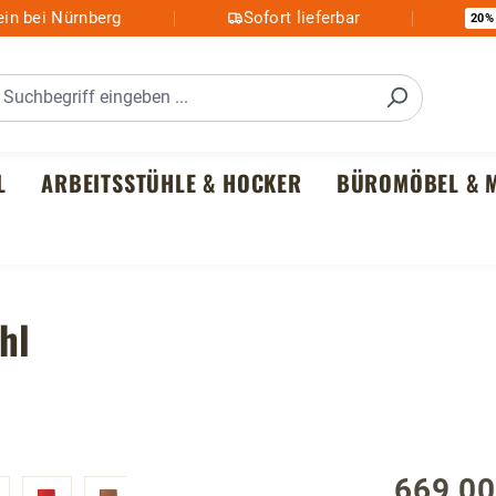
in bei Nürnberg
Sofort lieferbar
20%
L
ARBEITSSTÜHLE & HOCKER
BÜROMÖBEL & M
hl
669,00
Regulärer P