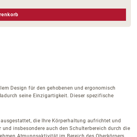
hen um die Anzahl zu erhöhen oder zu r
renkorb
vollem Design für den gehobenen und ergonomisch
adurch seine Einzigartigkeit. Dieser spezifische
ausgestattet, die Ihre Körperhaltung aufrichtet und
er und insbesondere auch den Schulterbereich durch die
enehmen Atmungsaktivität im Bereich des Oberkörpers.