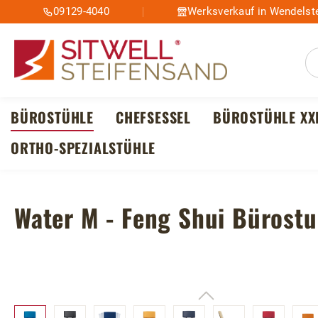
09129-4040
Werksverkauf in Wendelste
m Hauptinhalt springen
Zur Suche springen
Zur Hauptnavigation springen
BÜROSTÜHLE
CHEFSESSEL
BÜROSTÜHLE XX
ORTHO-SPEZIALSTÜHLE
Water M - Feng Shui Bürostu
Bildergalerie überspringen