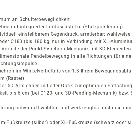
imum an Schulterbeweglichkeit
e mit integrierter Lordosenstütze (Stützpolsterung)
iduell einstellbarem Gegendruck, arretierbar; wahlweise C
 oder C180 (bis 180 kg; nur in Verbindung mit XL-Aluminiu
Vorteile der Punkt-Synchron-Mechanik mit 3D-Elementen fü
dimensionale Pendelbewegung in alle Richtungen für eine
richtungsimpulse
nchron im Winkelverhältnis von 1:3 Ihrem Bewegungsabla
cm (Raster)
der 5D-Armlehnen in Leder-Optik zur optimalen Entlastung
rkeit bis 6 cm (bei C120- und 3D-Pending-Mechanik) bzw.
ührung individuell wählbar und werkzeuglos austauschbar
m-Fußkreuze (silber) oder XL-Fußkreuze (schwarz oder si