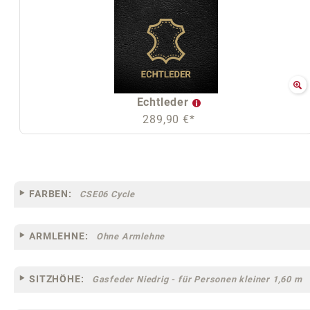
Echtleder
289,90 €*
FARBEN:
CSE06 Cycle
ARMLEHNE:
Ohne Armlehne
SITZHÖHE:
Gasfeder Niedrig - für Personen kleiner 1,60 m