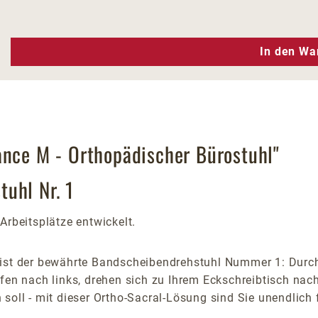
n Wert ein oder benutze die Schaltfläc
In den Wa
ance M - Orthopädischer Bürostuhl"
uhl Nr. 1
Arbeitsplätze entwickelt.
ist der bewährte Bandscheibendrehstuhl Nummer 1: Durch 
ifen nach links, drehen sich zu Ihrem Eckschreibtisch nac
soll - mit dieser Ortho-Sacral-Lösung sind Sie unendlich 