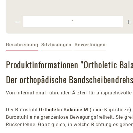
Produkt Anzahl: Gib den gewünschte
Beschreibung
Sitzlösungen
Bewertungen
Produktinformationen "Ortholetic Bal
Der orthopädische Bandscheibendrehst
Von international führenden Ärzten für anspruchsvolle 
Der Bürostuhl
Ortholetic Balance M
(ohne Kopfstütze) 
Bürostuhl eine grenzenlose Bewegungsfreiheit. Sie gre
Rückenlehne: Ganz gleich, in welche Richtung es gehen 