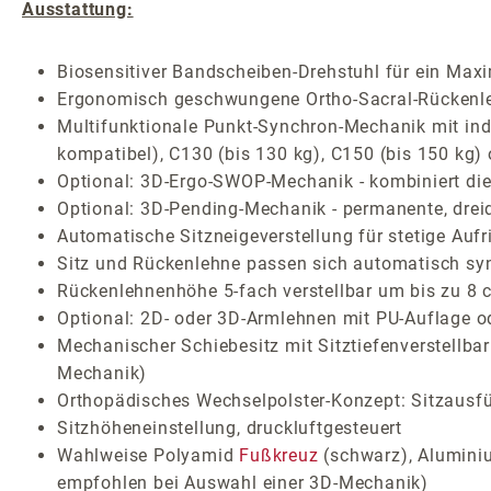
Ausstattung:
Biosensitiver Bandscheiben-Drehstuhl für ein Max
Ergonomisch geschwungene Ortho-Sacral-Rückenlehn
Multifunktionale Punkt-Synchron-Mechanik mit indiv
kompatibel), C130 (bis 130 kg), C150 (bis 150 kg)
Optional: 3D-Ergo-SWOP-Mechanik - kombiniert die 
Optional: 3D-Pending-Mechanik - permanente, drei
Automatische Sitzneigeverstellung für stetige Auf
Sitz und Rückenlehne passen sich automatisch sy
Rückenlehnenhöhe 5-fach verstellbar um bis zu 8 
Optional: 2D- oder 3D-Armlehnen mit PU-Auflage o
Mechanischer Schiebesitz mit Sitztiefenverstellba
Mechanik)
Orthopädisches Wechselpolster-Konzept: Sitzausf
Sitzhöheneinstellung, druckluftgesteuert
Wahlweise Polyamid
Fußkreuz
(schwarz), Aluminiu
empfohlen bei Auswahl einer 3D-Mechanik)