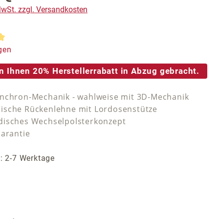
 MwSt. zzgl. Versandkosten
tliche Bewertung von 5 von 5 Sternen
gen
n Ihnen 20% Herstellerrabatt in Abzug gebracht.
nchron-Mechanik - wahlweise mit 3D-Mechanik
sche Rückenlehne mit Lordosenstütze
isches Wechselpolsterkonzept
Garantie
t: 2-7 Werktage