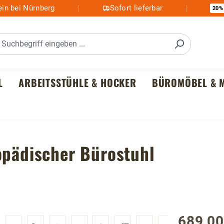
in bei Nürnberg
Sofort lieferbar
20%
L
ARBEITSSTÜHLE & HOCKER
BÜROMÖBEL & M
opädischer Bürostuhl
689,00
Regulärer P