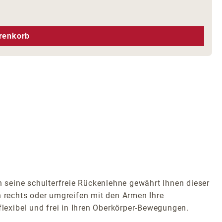
hen um die Anzahl zu erhöhen oder zu r
renkorb
seine schulterfreie Rückenlehne gewährt Ihnen dieser
h rechts oder umgreifen mit den Armen Ihre
flexibel und frei in Ihren Oberkörper-Bewegungen.