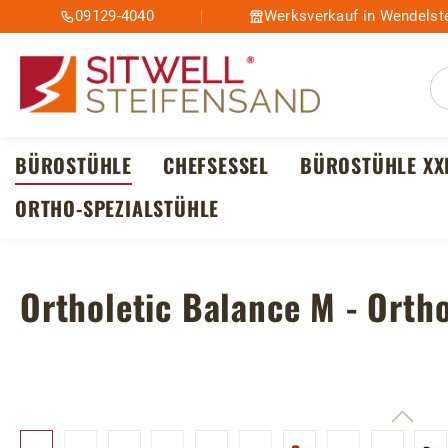
09129-4040
Werksverkauf in Wendelste
m Hauptinhalt springen
Zur Suche springen
Zur Hauptnavigation springen
BÜROSTÜHLE
CHEFSESSEL
BÜROSTÜHLE XX
ORTHO-SPEZIALSTÜHLE
Ortholetic Balance M - Orth
Bildergalerie überspringen