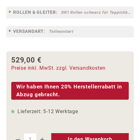
ROLLEN & GLEITER:
DR1 Rollen schwarz für Teppichböden [10]
VERSANDART:
Teilmontiert
529,00 €
Regulärer Preis:
Preise inkl. MwSt. zzgl. Versandkosten
Wir haben Ihnen 20% Herstellerrabatt in
Abzug gebracht.
Lieferzeit: 5-12 Werktage
Produkt Anzahl: Gib den gewünschten We
In den Warenkorb