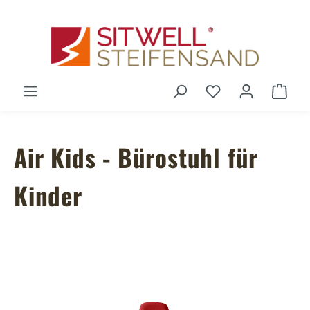
Zum Hauptinhalt springen
Du hast 0 Produ
Ware
Air Kids - Bürostuhl für
Kinder
Bildergalerie überspringen